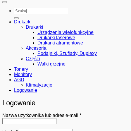
Szukaj:
Drukarki
Drukarki
Urządzenia wielofunkcyjne
Drukarki laserowe
Drukarki atramentowe
Akcesoria
Podajniki, Szuflady, Duplexy
Części
Wałki grzejne
Tonery
Monitory
AGD
Klimatyzacje
Logowanie
Logowanie
Wymagane
Nazwa użytkownika lub adres e-mail
*