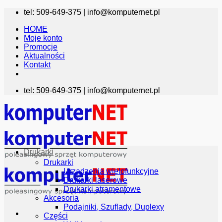
Przewiń
tel: 509-649-375 |
info@komputernet.pl
do
HOME
zawartości
Moje konto
Promocje
Aktualności
Kontakt
tel: 509-649-375 |
info@komputernet.pl
Drukarki
Drukarki
Urządzenia wielofunkcyjne
Drukarki laserowe
Drukarki atramentowe
Akcesoria
Podajniki, Szuflady, Duplexy
Części