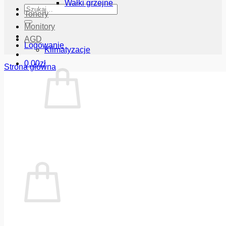
Wałki grzejne
Szukaj:
Tonery
Monitory
AGD
Logowanie
Klimatyzacje
0.00
zł
Strona główna
Brak produktów w koszyku.
Wróć do sklepu
Koszyk
Brak produktów w koszyku.