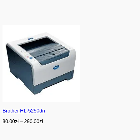
Brother HL-5250dn
Zakres
80.00
zł
–
290.00
zł
cen:
od
80.00zł