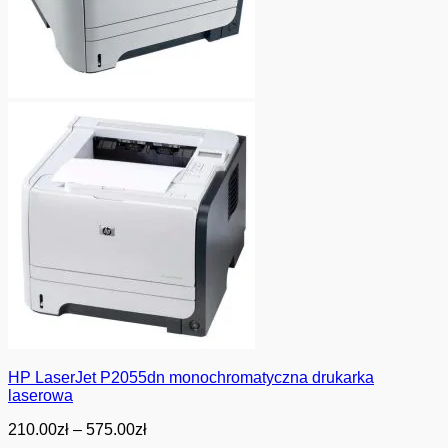
HP LaserJet P2055dn monochromatyczna drukarka
laserowa
Zakres
210.00
zł
–
575.00
zł
cen: