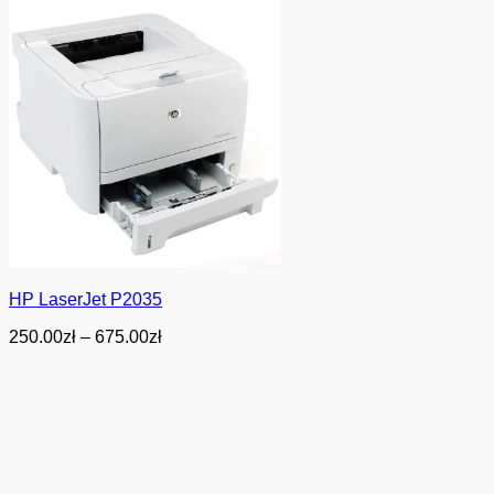
HP LaserJet P2035
Zakres
250.00
zł
–
675.00
zł
cen:
od
250.00zł
do
675.00zł