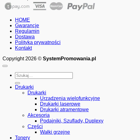
cen:
od
65.01zł
HOME
do
Gwarancje
1,000.00zł
Regulamin
Dostawa
Polityka prywatności
Kontakt
Copyright 2026 ©
SystemPromowania.pl
Szukaj:
Drukarki
Drukarki
Urządzenia wielofunkcyjne
Drukarki laserowe
Drukarki atramentowe
Akcesoria
Podajniki, Szuflady, Duplexy
Części
Wałki grzejne
Tonery