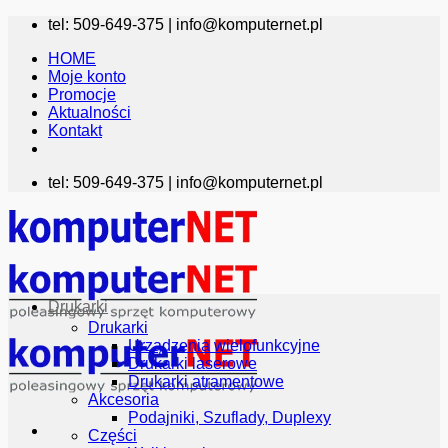
Przewiń
tel: 509-649-375 |
info@komputernet.pl
do
HOME
zawartości
Moje konto
Promocje
Aktualności
Kontakt
tel: 509-649-375 |
info@komputernet.pl
Drukarki
Drukarki
Urządzenia wielofunkcyjne
Drukarki laserowe
Drukarki atramentowe
Akcesoria
Podajniki, Szuflady, Duplexy
Części