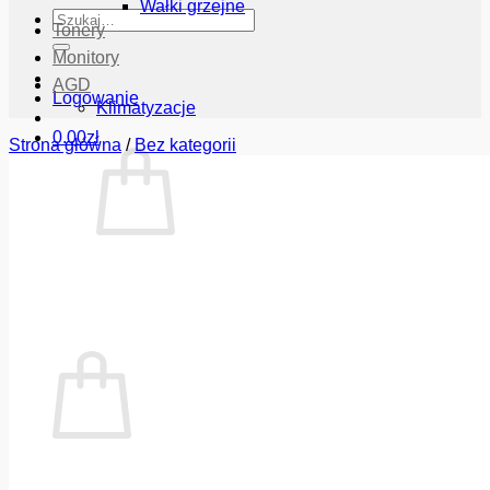
Wałki grzejne
Szukaj:
Tonery
Monitory
AGD
Logowanie
Klimatyzacje
0.00
zł
Strona główna
/
Bez kategorii
Brak produktów w koszyku.
Wróć do sklepu
Koszyk
Brak produktów w koszyku.