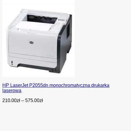
HP LaserJet P2055dn monochromatyczna drukarka
laserowa
Zakres
210.00
zł
–
575.00
zł
cen:
od
210.00zł
do
575.00zł