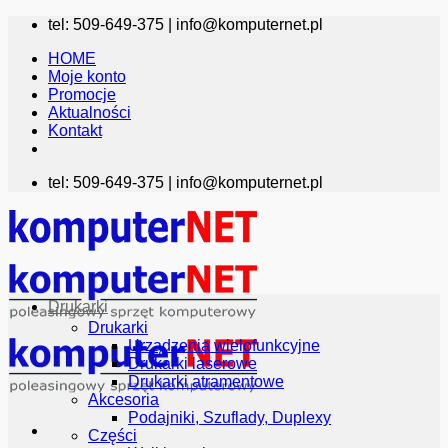
Przewiń
tel: 509-649-375 |
info@komputernet.pl
do
HOME
zawartości
Moje konto
Promocje
Aktualności
Kontakt
tel: 509-649-375 |
info@komputernet.pl
Drukarki
Drukarki
Urządzenia wielofunkcyjne
Drukarki laserowe
Drukarki atramentowe
Akcesoria
Podajniki, Szuflady, Duplexy
Części