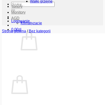
Wałki grzejne
Szukaj:
Tonery
Monitory
AGD
Logowanie
Klimatyzacje
0.00
zł
Strona główna
/
Bez kategorii
Brak produktów w koszyku.
Wróć do sklepu
Koszyk
Brak produktów w koszyku.