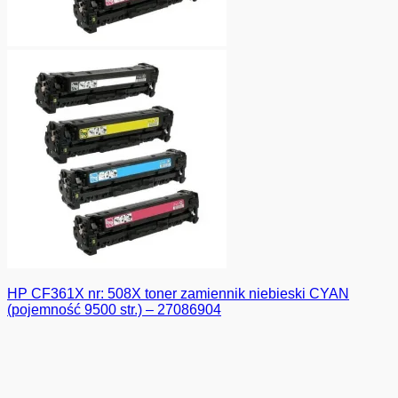
HP CF361X nr: 508X toner zamiennik niebieski CYAN
(pojemność 9500 str.) – 27086904