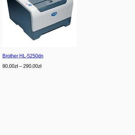
Brother HL-5250dn
Zakres
80.00
zł
–
290.00
zł
cen:
od
80.00zł
do
290.00zł