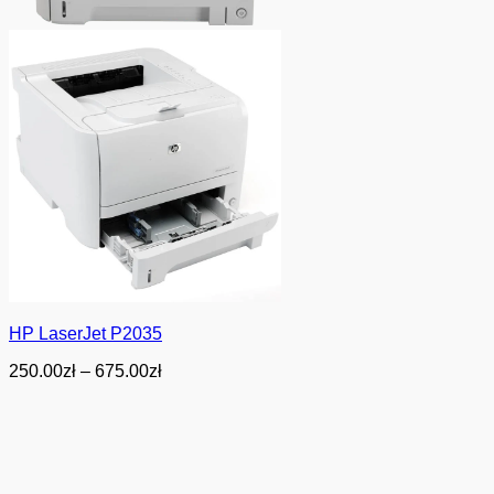
HP LaserJet P2035
Zakres
250.00
zł
–
675.00
zł
cen:
od
250.00zł
do
675.00zł