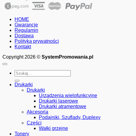
cen:
od
65.01zł
HOME
do
Gwarancje
1,000.00zł
Regulamin
Dostawa
Polityka prywatności
Kontakt
Copyright 2026 ©
SystemPromowania.pl
Szukaj:
Drukarki
Drukarki
Urządzenia wielofunkcyjne
Drukarki laserowe
Drukarki atramentowe
Akcesoria
Podajniki, Szuflady, Duplexy
Części
Wałki grzejne
Tonery