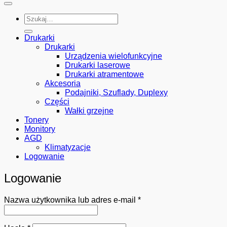
Szukaj:
Drukarki
Drukarki
Urządzenia wielofunkcyjne
Drukarki laserowe
Drukarki atramentowe
Akcesoria
Podajniki, Szuflady, Duplexy
Części
Wałki grzejne
Tonery
Monitory
AGD
Klimatyzacje
Logowanie
Logowanie
Wymagane
Nazwa użytkownika lub adres e-mail
*