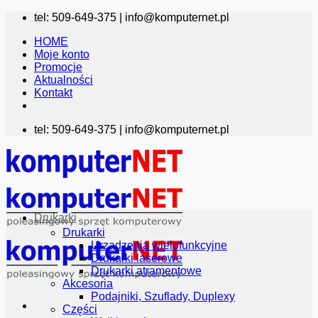
Przewiń
tel: 509-649-375 |
info@komputernet.pl
do
HOME
zawartości
Moje konto
Promocje
Aktualności
Kontakt
tel: 509-649-375 |
info@komputernet.pl
Drukarki
Drukarki
Urządzenia wielofunkcyjne
Drukarki laserowe
Drukarki atramentowe
Akcesoria
Podajniki, Szuflady, Duplexy
Części