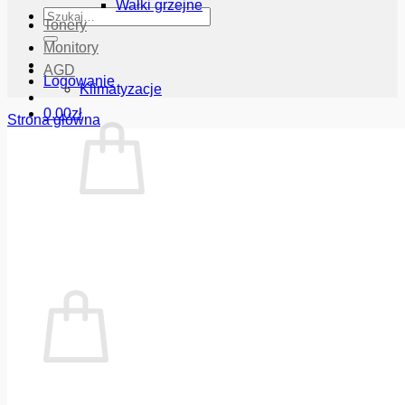
Wałki grzejne
Szukaj:
Tonery
Monitory
AGD
Logowanie
Klimatyzacje
0.00
zł
Strona główna
Brak produktów w koszyku.
Wróć do sklepu
Koszyk
Brak produktów w koszyku.