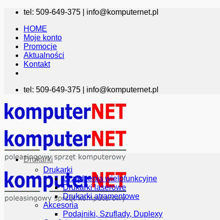
Przewiń
tel: 509-649-375 |
info@komputernet.pl
do
HOME
zawartości
Moje konto
Promocje
Aktualności
Kontakt
tel: 509-649-375 |
info@komputernet.pl
Drukarki
Drukarki
Urządzenia wielofunkcyjne
Drukarki laserowe
Drukarki atramentowe
Akcesoria
Podajniki, Szuflady, Duplexy