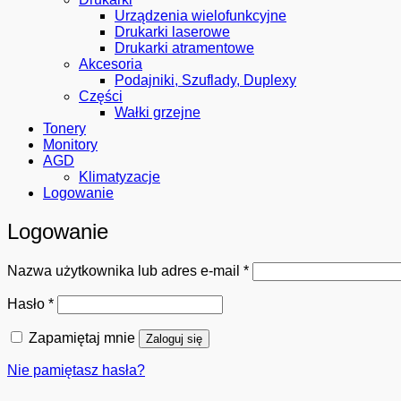
Urządzenia wielofunkcyjne
Drukarki laserowe
Drukarki atramentowe
Akcesoria
Podajniki, Szuflady, Duplexy
Części
Wałki grzejne
Tonery
Monitory
AGD
Klimatyzacje
Logowanie
Logowanie
Wymagane
Nazwa użytkownika lub adres e-mail
*
Wymagane
Hasło
*
Zapamiętaj mnie
Zaloguj się
Nie pamiętasz hasła?