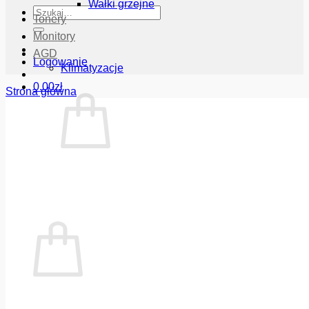
Wałki grzejne
Szukaj:
Tonery
Monitory
AGD
Logowanie
Klimatyzacje
0.00
zł
Strona główna
Brak produktów w koszyku.
Wróć do sklepu
Koszyk
Brak produktów w koszyku.