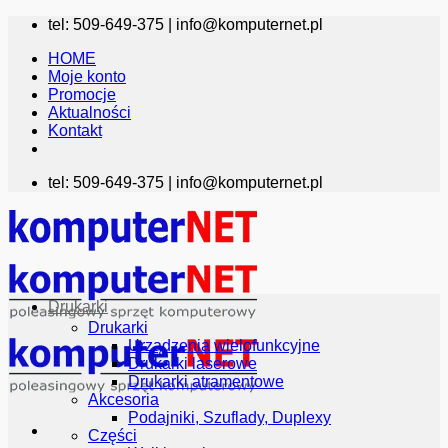
Przewiń
tel: 509-649-375 |
info@komputernet.pl
do
HOME
zawartości
Moje konto
Promocje
Aktualności
Kontakt
tel: 509-649-375 |
info@komputernet.pl
Drukarki
Drukarki
Urządzenia wielofunkcyjne
Drukarki laserowe
Drukarki atramentowe
Akcesoria
Podajniki, Szuflady, Duplexy
Części