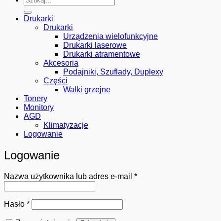
Drukarki
Drukarki
Urządzenia wielofunkcyjne
Drukarki laserowe
Drukarki atramentowe
Akcesoria
Podajniki, Szuflady, Duplexy
Części
Wałki grzejne
Tonery
Monitory
AGD
Klimatyzacje
Logowanie
Logowanie
Wymagane
Nazwa użytkownika lub adres e-mail
*
Wymagane
Hasło
*