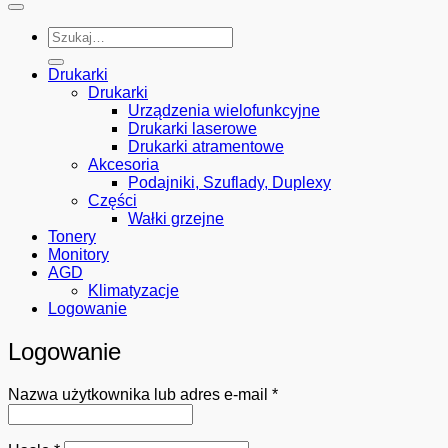
Szukaj:
Drukarki
Drukarki
Urządzenia wielofunkcyjne
Drukarki laserowe
Drukarki atramentowe
Akcesoria
Podajniki, Szuflady, Duplexy
Części
Wałki grzejne
Tonery
Monitory
AGD
Klimatyzacje
Logowanie
Logowanie
Wymagane
Nazwa użytkownika lub adres e-mail
*