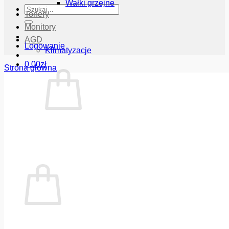
Wałki grzejne
Szukaj:
Tonery
Monitory
AGD
Logowanie
Klimatyzacje
0.00
zł
Strona główna
Brak produktów w koszyku.
Wróć do sklepu
Koszyk
Brak produktów w koszyku.