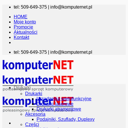
Przewiń
tel: 509-649-375 |
info@komputernet.pl
do
HOME
zawartości
Moje konto
Promocje
Aktualności
Kontakt
tel: 509-649-375 |
info@komputernet.pl
Drukarki
Drukarki
Urządzenia wielofunkcyjne
Drukarki laserowe
Drukarki atramentowe
Akcesoria
Podajniki, Szuflady, Duplexy
Części