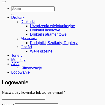
Szukaj:
Drukarki
Drukarki
Urządzenia wielofunkcyjne
Drukarki laserowe
Drukarki atramentowe
Akcesoria
Podajniki, Szuflady, Duplexy
Części
Wałki grzejne
Tonery
Monitory
AGD
Klimatyzacje
Logowanie
Logowanie
Wymagane
Nazwa użytkownika lub adres e-mail
*