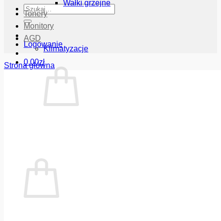
Wałki grzejne
Szukaj:
Tonery
Monitory
AGD
Logowanie
Klimatyzacje
0.00
zł
Strona główna
Brak produktów w koszyku.
Wróć do sklepu
Koszyk
Brak produktów w koszyku.