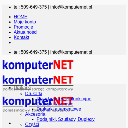
Przewiń
tel: 509-649-375 |
info@komputernet.pl
do
HOME
zawartości
Moje konto
Promocje
Aktualności
Kontakt
tel: 509-649-375 |
info@komputernet.pl
Drukarki
Drukarki
Urządzenia wielofunkcyjne
Drukarki laserowe
Drukarki atramentowe
Akcesoria
Podajniki, Szuflady, Duplexy
Części