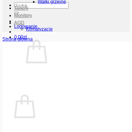
Wałki grzejne
Szukaj:
Tonery
Monitory
AGD
Logowanie
Klimatyzacje
0.00
zł
Strona główna
Brak produktów w koszyku.
Wróć do sklepu
Koszyk
Brak produktów w koszyku.