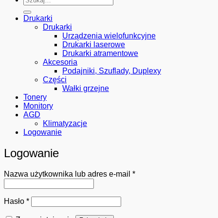
Drukarki
Drukarki
Urządzenia wielofunkcyjne
Drukarki laserowe
Drukarki atramentowe
Akcesoria
Podajniki, Szuflady, Duplexy
Części
Wałki grzejne
Tonery
Monitory
AGD
Klimatyzacje
Logowanie
Logowanie
Wymagane
Nazwa użytkownika lub adres e-mail
*
Wymagane
Hasło
*