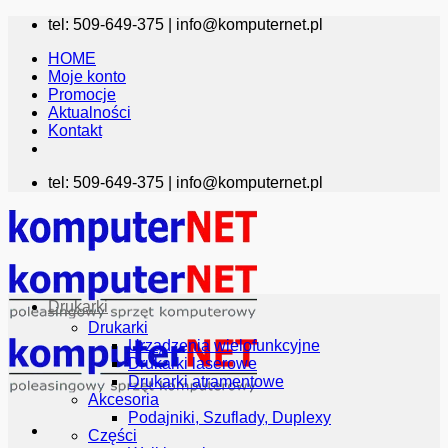
Przewiń
tel: 509-649-375 |
info@komputernet.pl
do
HOME
zawartości
Moje konto
Promocje
Aktualności
Kontakt
tel: 509-649-375 |
info@komputernet.pl
Drukarki
Drukarki
Urządzenia wielofunkcyjne
Drukarki laserowe
Drukarki atramentowe
Akcesoria
Podajniki, Szuflady, Duplexy
Części