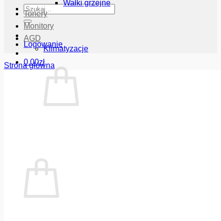
Wałki grzejne
Szukaj:
Tonery
Monitory
AGD
Logowanie
Klimatyzacje
0.00
zł
Strona główna
Brak produktów w koszyku.
Wróć do sklepu
Koszyk
Brak produktów w koszyku.