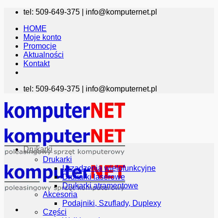
Przewiń
tel: 509-649-375 |
info@komputernet.pl
do
HOME
zawartości
Moje konto
Promocje
Aktualności
Kontakt
tel: 509-649-375 |
info@komputernet.pl
Drukarki
Drukarki
Urządzenia wielofunkcyjne
Drukarki laserowe
Drukarki atramentowe
Akcesoria
Podajniki, Szuflady, Duplexy
Części