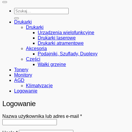
Szukaj:
Drukarki
Drukarki
Urządzenia wielofunkcyjne
Drukarki laserowe
Drukarki atramentowe
Akcesoria
Podajniki, Szuflady, Duplexy
Części
Wałki grzejne
Tonery
Monitory
AGD
Klimatyzacje
Logowanie
Logowanie
Wymagane
Nazwa użytkownika lub adres e-mail
*