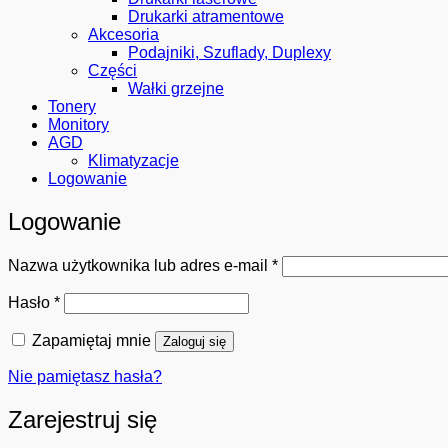
Drukarki atramentowe
Akcesoria
Podajniki, Szuflady, Duplexy
Części
Wałki grzejne
Tonery
Monitory
AGD
Klimatyzacje
Logowanie
Logowanie
Wymagane
Nazwa użytkownika lub adres e-mail
*
Wymagane
Hasło
*
Zapamiętaj mnie
Zaloguj się
Nie pamiętasz hasła?
Zarejestruj się