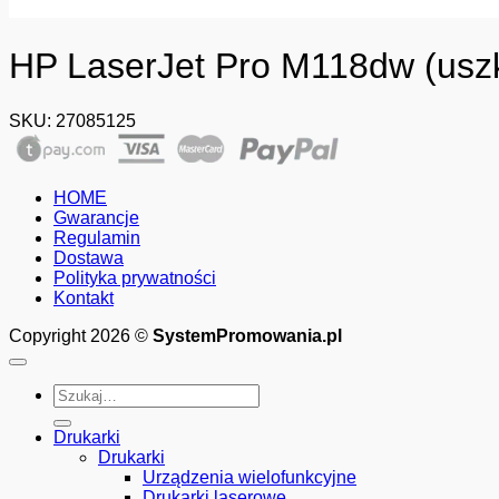
HP LaserJet Pro M118dw (usz
SKU:
27085125
HOME
Gwarancje
Regulamin
Dostawa
Polityka prywatności
Kontakt
Copyright 2026 ©
SystemPromowania.pl
Szukaj:
Drukarki
Drukarki
Urządzenia wielofunkcyjne
Drukarki laserowe