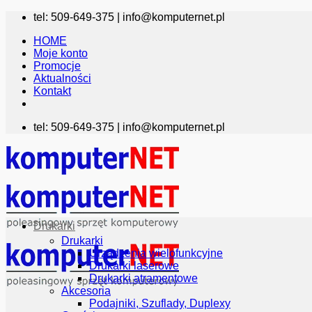
Przewiń
tel: 509-649-375 |
info@komputernet.pl
do
HOME
zawartości
Moje konto
Promocje
Aktualności
Kontakt
tel: 509-649-375 |
info@komputernet.pl
Drukarki
Drukarki
Urządzenia wielofunkcyjne
Drukarki laserowe
Drukarki atramentowe
Akcesoria
Podajniki, Szuflady, Duplexy