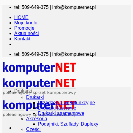
Przewiń
tel: 509-649-375 |
info@komputernet.pl
do
HOME
zawartości
Moje konto
Promocje
Aktualności
Kontakt
tel: 509-649-375 |
info@komputernet.pl
Drukarki
Drukarki
Urządzenia wielofunkcyjne
Drukarki laserowe
Drukarki atramentowe
Akcesoria
Podajniki, Szuflady, Duplexy
Części