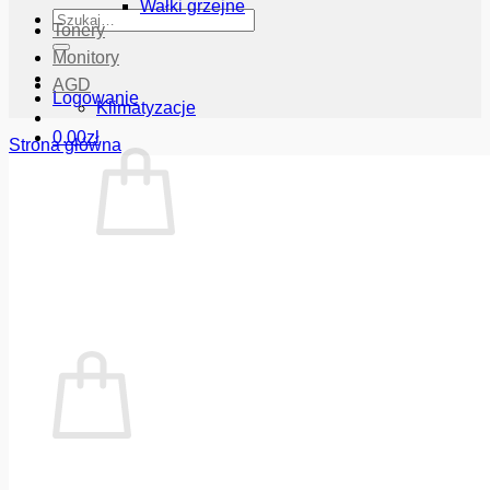
Wałki grzejne
Szukaj:
Tonery
Monitory
AGD
Logowanie
Klimatyzacje
0.00
zł
Strona główna
Brak produktów w koszyku.
Wróć do sklepu
Koszyk
Brak produktów w koszyku.