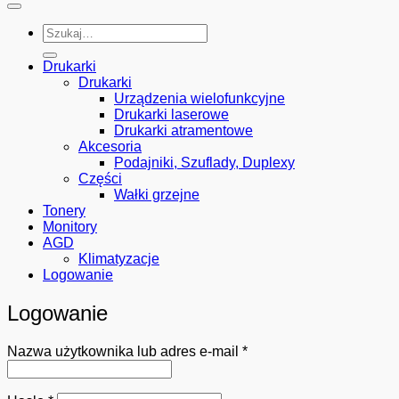
Szukaj:
Drukarki
Drukarki
Urządzenia wielofunkcyjne
Drukarki laserowe
Drukarki atramentowe
Akcesoria
Podajniki, Szuflady, Duplexy
Części
Wałki grzejne
Tonery
Monitory
AGD
Klimatyzacje
Logowanie
Logowanie
Wymagane
Nazwa użytkownika lub adres e-mail
*