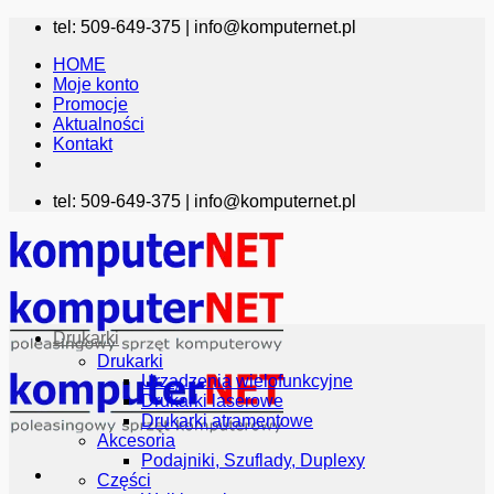
Przewiń
tel: 509-649-375 |
info@komputernet.pl
do
HOME
zawartości
Moje konto
Promocje
Aktualności
Kontakt
tel: 509-649-375 |
info@komputernet.pl
Drukarki
Drukarki
Urządzenia wielofunkcyjne
Drukarki laserowe
Drukarki atramentowe
Akcesoria
Podajniki, Szuflady, Duplexy
Części