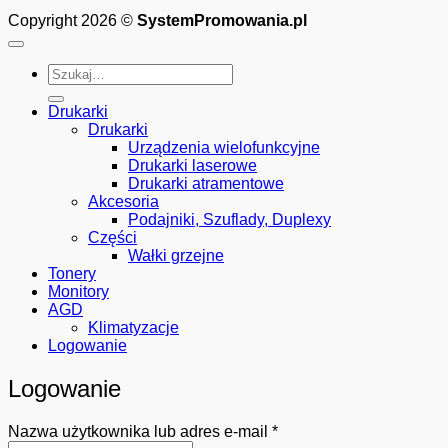
Copyright 2026 ©
SystemPromowania.pl
Szukaj:
Drukarki
Drukarki
Urządzenia wielofunkcyjne
Drukarki laserowe
Drukarki atramentowe
Akcesoria
Podajniki, Szuflady, Duplexy
Części
Wałki grzejne
Tonery
Monitory
AGD
Klimatyzacje
Logowanie
Logowanie
Wymagane
Nazwa użytkownika lub adres e-mail
*