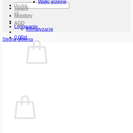
Wałki grzejne
Szukaj:
Tonery
Monitory
AGD
Logowanie
Klimatyzacje
0.00
zł
Strona główna
Brak produktów w koszyku.
Wróć do sklepu
Koszyk
Brak produktów w koszyku.