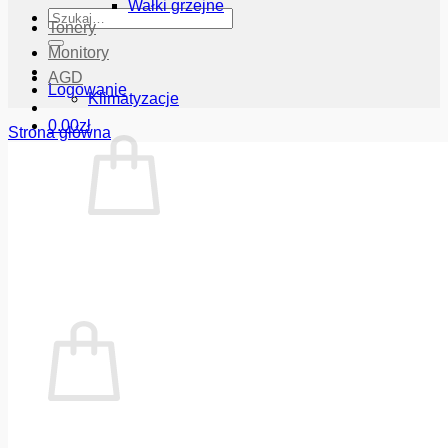
Wałki grzejne
Szukaj:
Tonery
Monitory
AGD
Logowanie
Klimatyzacje
0.00
zł
Strona główna
Brak produktów w koszyku.
Wróć do sklepu
Koszyk
Brak produktów w koszyku.