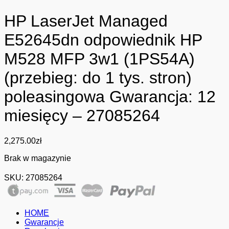
HP LaserJet Managed
E52645dn odpowiednik HP
M528 MFP 3w1 (1PS54A)
(przebieg: do 1 tys. stron)
poleasingowa Gwarancja: 12
miesięcy – 27085264
2,275.00
zł
Brak w magazynie
SKU:
27085264
HOME
Gwarancje