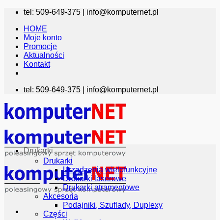
Przewiń
tel: 509-649-375 |
info@komputernet.pl
do
HOME
zawartości
Moje konto
Promocje
Aktualności
Kontakt
tel: 509-649-375 |
info@komputernet.pl
Drukarki
Drukarki
Urządzenia wielofunkcyjne
Drukarki laserowe
Drukarki atramentowe
Akcesoria
Podajniki, Szuflady, Duplexy
Części