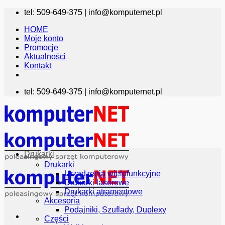
Przewiń
tel: 509-649-375 |
info@komputernet.pl
do
HOME
zawartości
Moje konto
Promocje
Aktualności
Kontakt
tel: 509-649-375 |
info@komputernet.pl
Drukarki
Drukarki
Urządzenia wielofunkcyjne
Drukarki laserowe
Drukarki atramentowe
Akcesoria
Podajniki, Szuflady, Duplexy
Części