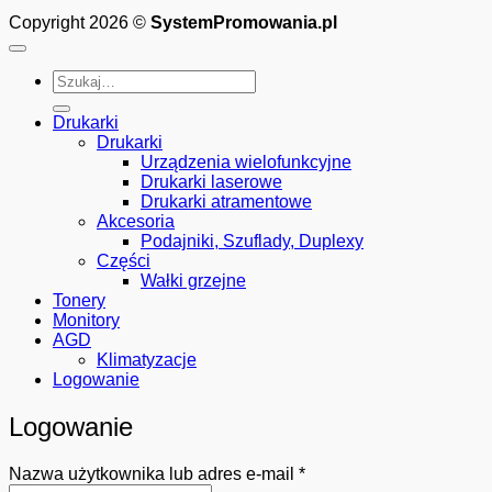
Copyright 2026 ©
SystemPromowania.pl
Szukaj:
Drukarki
Drukarki
Urządzenia wielofunkcyjne
Drukarki laserowe
Drukarki atramentowe
Akcesoria
Podajniki, Szuflady, Duplexy
Części
Wałki grzejne
Tonery
Monitory
AGD
Klimatyzacje
Logowanie
Logowanie
Wymagane
Nazwa użytkownika lub adres e-mail
*