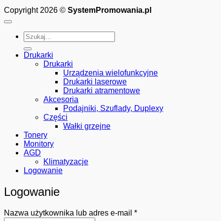
Copyright 2026 ©
SystemPromowania.pl
Szukaj:
Drukarki
Drukarki
Urządzenia wielofunkcyjne
Drukarki laserowe
Drukarki atramentowe
Akcesoria
Podajniki, Szuflady, Duplexy
Części
Wałki grzejne
Tonery
Monitory
AGD
Klimatyzacje
Logowanie
Logowanie
Wymagane
Nazwa użytkownika lub adres e-mail
*