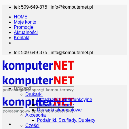
Przewiń
tel: 509-649-375 |
info@komputernet.pl
do
HOME
zawartości
Moje konto
Promocje
Aktualności
Kontakt
tel: 509-649-375 |
info@komputernet.pl
Drukarki
Drukarki
Urządzenia wielofunkcyjne
Drukarki laserowe
Drukarki atramentowe
Akcesoria
Podajniki, Szuflady, Duplexy
Części