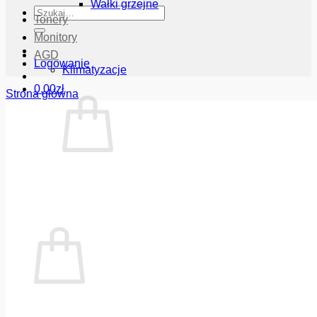
Wałki grzejne
Szukaj:
Tonery
Monitory
AGD
Logowanie
Klimatyzacje
0.00
zł
Strona główna
Brak produktów w koszyku.
Wróć do sklepu
Koszyk
Brak produktów w koszyku.