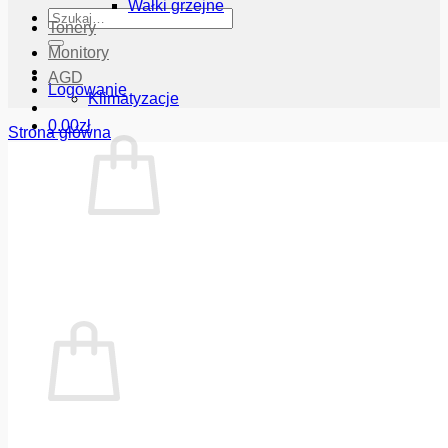
Wałki grzejne
Szukaj:
Tonery
Monitory
AGD
Logowanie
Klimatyzacje
0.00
zł
Strona główna
Brak produktów w koszyku.
Wróć do sklepu
Koszyk
Brak produktów w koszyku.