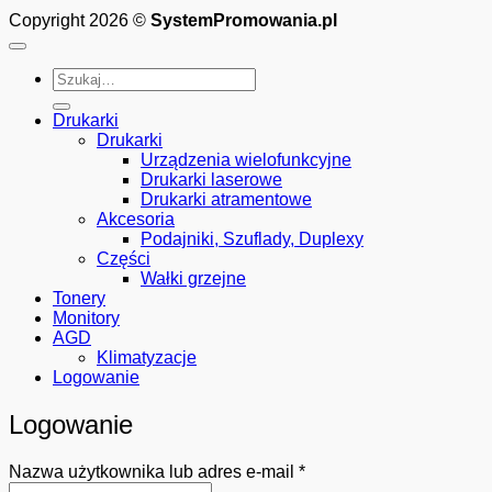
Copyright 2026 ©
SystemPromowania.pl
Szukaj:
Drukarki
Drukarki
Urządzenia wielofunkcyjne
Drukarki laserowe
Drukarki atramentowe
Akcesoria
Podajniki, Szuflady, Duplexy
Części
Wałki grzejne
Tonery
Monitory
AGD
Klimatyzacje
Logowanie
Logowanie
Wymagane
Nazwa użytkownika lub adres e-mail
*