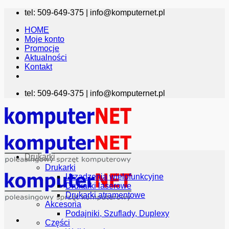
Przewiń
tel: 509-649-375 |
info@komputernet.pl
do
HOME
zawartości
Moje konto
Promocje
Aktualności
Kontakt
tel: 509-649-375 |
info@komputernet.pl
Drukarki
Drukarki
Urządzenia wielofunkcyjne
Drukarki laserowe
Drukarki atramentowe
Akcesoria
Podajniki, Szuflady, Duplexy
Części