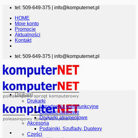
Przewiń
tel: 509-649-375 |
info@komputernet.pl
do
HOME
zawartości
Moje konto
Promocje
Aktualności
Kontakt
tel: 509-649-375 |
info@komputernet.pl
Drukarki
Drukarki
Urządzenia wielofunkcyjne
Drukarki laserowe
Drukarki atramentowe
Akcesoria
Podajniki, Szuflady, Duplexy
Części