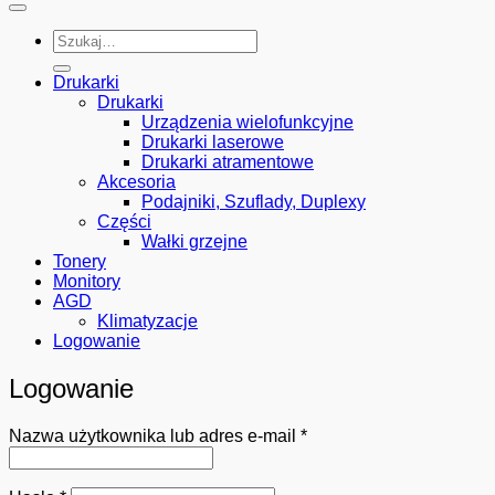
Szukaj:
Drukarki
Drukarki
Urządzenia wielofunkcyjne
Drukarki laserowe
Drukarki atramentowe
Akcesoria
Podajniki, Szuflady, Duplexy
Części
Wałki grzejne
Tonery
Monitory
AGD
Klimatyzacje
Logowanie
Logowanie
Wymagane
Nazwa użytkownika lub adres e-mail
*