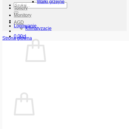
Wałki grzejne
Szukaj:
Tonery
Monitory
AGD
Logowanie
Klimatyzacje
0.00
zł
Strona główna
Brak produktów w koszyku.
Wróć do sklepu
Koszyk
Brak produktów w koszyku.