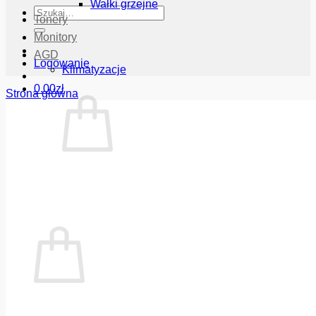
Wałki grzejne
Szukaj:
Tonery
Monitory
AGD
Logowanie
Klimatyzacje
0.00
zł
Strona główna
Brak produktów w koszyku.
Wróć do sklepu
Koszyk
Brak produktów w koszyku.