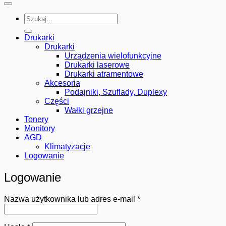
Szukaj:
Drukarki
Drukarki
Urządzenia wielofunkcyjne
Drukarki laserowe
Drukarki atramentowe
Akcesoria
Podajniki, Szuflady, Duplexy
Części
Wałki grzejne
Tonery
Monitory
AGD
Klimatyzacje
Logowanie
Logowanie
Wymagane
Nazwa użytkownika lub adres e-mail
*