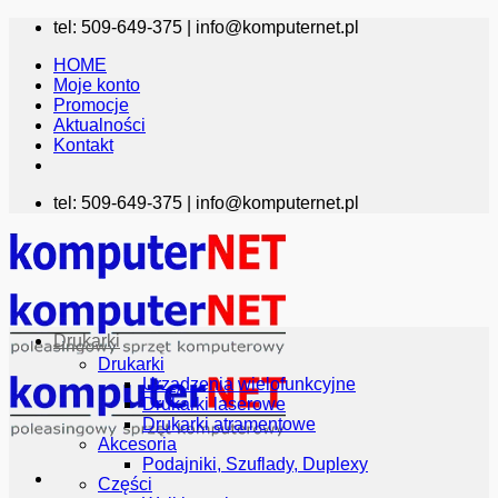
Przewiń
tel: 509-649-375 |
info@komputernet.pl
do
HOME
zawartości
Moje konto
Promocje
Aktualności
Kontakt
tel: 509-649-375 |
info@komputernet.pl
Drukarki
Drukarki
Urządzenia wielofunkcyjne
Drukarki laserowe
Drukarki atramentowe
Akcesoria
Podajniki, Szuflady, Duplexy
Części