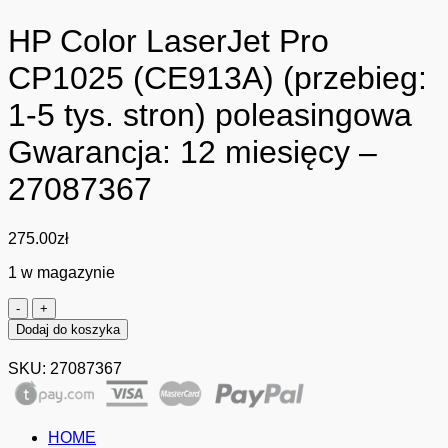
HP Color LaserJet Pro
CP1025 (CE913A) (przebieg:
1-5 tys. stron) poleasingowa
Gwarancja: 12 miesięcy –
27087367
275.00
zł
1 w magazynie
ilość
HP
Dodaj do koszyka
Color
LaserJet
SKU:
27087367
Pro
CP1025
(CE913A)
(przebieg:
HOME