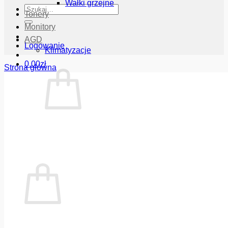
Wałki grzejne
Szukaj:
Tonery
Monitory
AGD
Logowanie
Klimatyzacje
0.00
zł
Strona główna
Brak produktów w koszyku.
Wróć do sklepu
Koszyk
Brak produktów w koszyku.