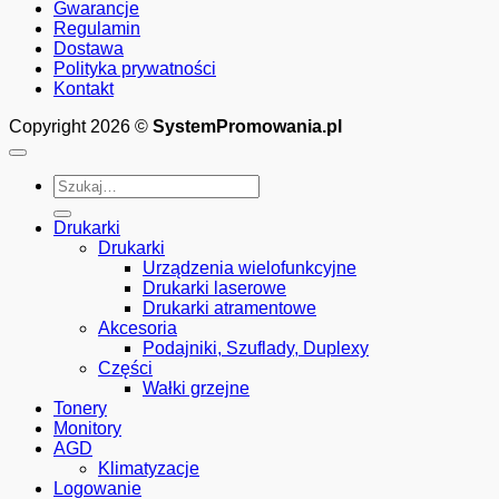
1-
Gwarancje
5
Regulamin
tys.
Dostawa
stron)
Polityka prywatności
poleasingowa
Kontakt
Gwarancja:
12
Copyright 2026 ©
SystemPromowania.pl
miesięcy
-
27087367
Szukaj:
Drukarki
Drukarki
Urządzenia wielofunkcyjne
Drukarki laserowe
Drukarki atramentowe
Akcesoria
Podajniki, Szuflady, Duplexy
Części
Wałki grzejne
Tonery
Monitory
AGD
Klimatyzacje
Logowanie