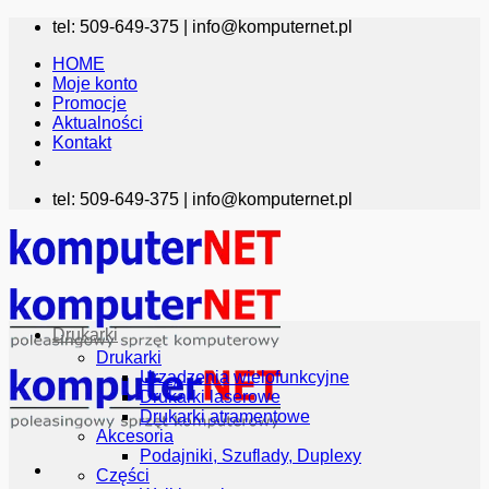
Przewiń
tel: 509-649-375 |
info@komputernet.pl
do
HOME
zawartości
Moje konto
Promocje
Aktualności
Kontakt
tel: 509-649-375 |
info@komputernet.pl
Drukarki
Drukarki
Urządzenia wielofunkcyjne
Drukarki laserowe
Drukarki atramentowe
Akcesoria
Podajniki, Szuflady, Duplexy
Części