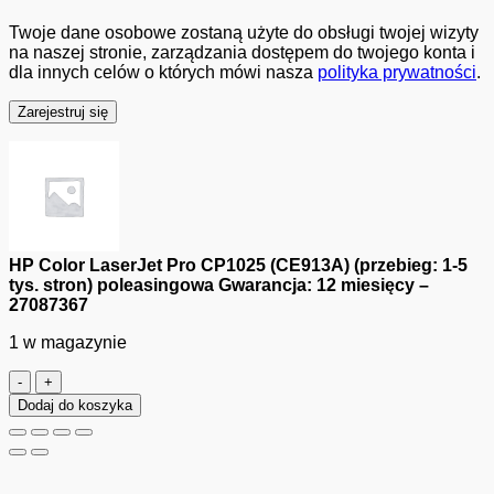
Twoje dane osobowe zostaną użyte do obsługi twojej wizyty
na naszej stronie, zarządzania dostępem do twojego konta i
dla innych celów o których mówi nasza
polityka prywatności
.
Zarejestruj się
HP Color LaserJet Pro CP1025 (CE913A) (przebieg: 1-5
tys. stron) poleasingowa Gwarancja: 12 miesięcy –
27087367
1 w magazynie
ilość
HP
Dodaj do koszyka
Color
LaserJet
Pro
CP1025