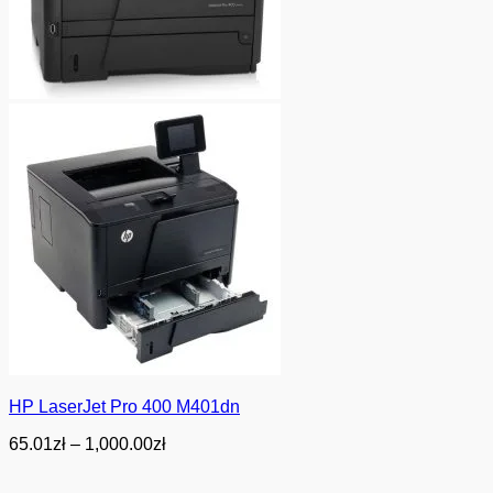
HP LaserJet Pro 400 M401dn
Zakres
65.01
zł
–
1,000.00
zł
cen:
od