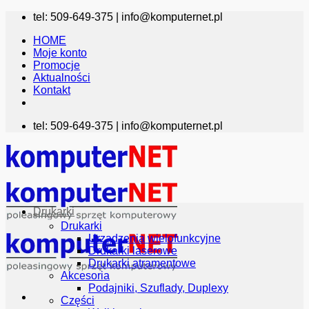
Przewiń
tel: 509-649-375 |
info@komputernet.pl
do
HOME
zawartości
Moje konto
Promocje
Aktualności
Kontakt
tel: 509-649-375 |
info@komputernet.pl
Drukarki
Drukarki
Urządzenia wielofunkcyjne
Drukarki laserowe
Drukarki atramentowe
Akcesoria
Podajniki, Szuflady, Duplexy
Części