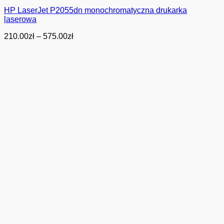
HP LaserJet P2055dn monochromatyczna drukarka
laserowa
Zakres
210.00
zł
–
575.00
zł
cen:
od
210.00zł
do
575.00zł