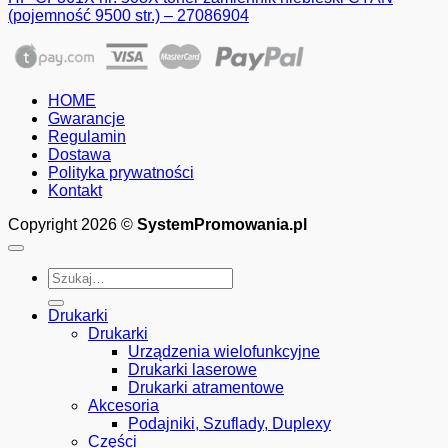
(pojemność 9500 str.) – 27086904
HOME
Gwarancje
Regulamin
Dostawa
Polityka prywatności
Kontakt
Copyright 2026 ©
SystemPromowania.pl
Szukaj:
Drukarki
Drukarki
Urządzenia wielofunkcyjne
Drukarki laserowe
Drukarki atramentowe
Akcesoria
Podajniki, Szuflady, Duplexy
Części