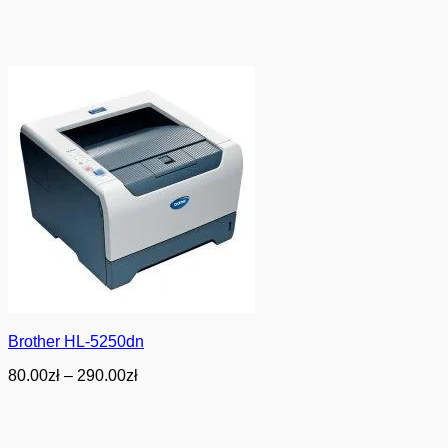
Brother HL-5250dn
Zakres
80.00
zł
–
290.00
zł
cen:
od
80.00zł
do