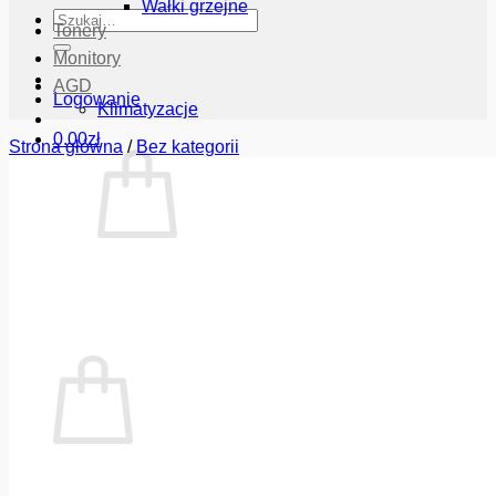
Wałki grzejne
Szukaj:
Tonery
Monitory
AGD
Logowanie
Klimatyzacje
0.00
zł
Strona główna
/
Bez kategorii
Brak produktów w koszyku.
Wróć do sklepu
Koszyk
Brak produktów w koszyku.