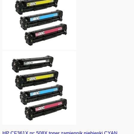
HP CF361X nr: 508X toner zamiennik niebieski CYAN