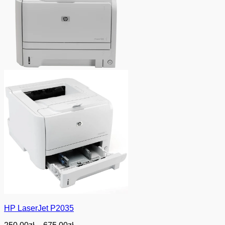
HP LaserJet P2035
Zakres