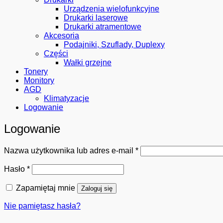
Urządzenia wielofunkcyjne
Drukarki laserowe
Drukarki atramentowe
Akcesoria
Podajniki, Szuflady, Duplexy
Części
Wałki grzejne
Tonery
Monitory
AGD
Klimatyzacje
Logowanie
Logowanie
Wymagane
Nazwa użytkownika lub adres e-mail
*
Wymagane
Hasło
*
Zapamiętaj mnie
Zaloguj się
Nie pamiętasz hasła?