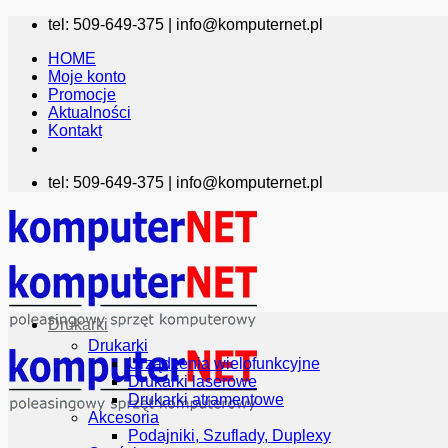
Przewiń
tel: 509-649-375 |
info@komputernet.pl
do
HOME
zawartości
Moje konto
Promocje
Aktualności
Kontakt
tel: 509-649-375 |
info@komputernet.pl
Drukarki
Drukarki
Urządzenia wielofunkcyjne
Drukarki laserowe
Drukarki atramentowe
Akcesoria
Podajniki, Szuflady, Duplexy