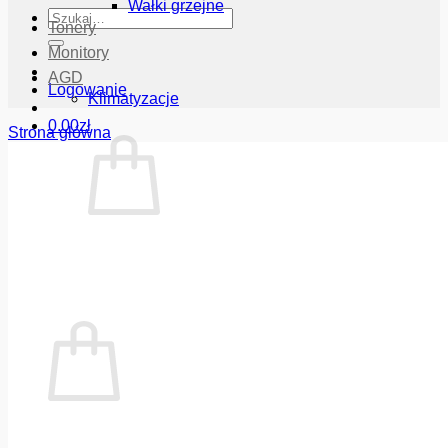
Wałki grzejne
Szukaj:
Tonery
Monitory
AGD
Logowanie
Klimatyzacje
0.00
zł
Strona główna
Brak produktów w koszyku.
Wróć do sklepu
Koszyk
Brak produktów w koszyku.