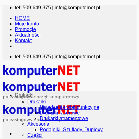
Przewiń
tel: 509-649-375 |
info@komputernet.pl
do
HOME
zawartości
Moje konto
Promocje
Aktualności
Kontakt
tel: 509-649-375 |
info@komputernet.pl
Drukarki
Drukarki
Urządzenia wielofunkcyjne
Drukarki laserowe
Drukarki atramentowe
Akcesoria
Podajniki, Szuflady, Duplexy
Części