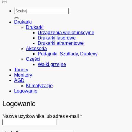
Szukaj:
Drukarki
Drukarki
Urządzenia wielofunkcyjne
Drukarki laserowe
Drukarki atramentowe
Akcesoria
Podajniki, Szuflady, Duplexy
Części
Wałki grzejne
Tonery
Monitory
AGD
Klimatyzacje
Logowanie
Logowanie
Wymagane
Nazwa użytkownika lub adres e-mail
*