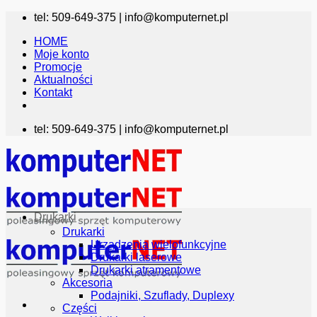
Przewiń
tel: 509-649-375 |
info@komputernet.pl
do
HOME
zawartości
Moje konto
Promocje
Aktualności
Kontakt
tel: 509-649-375 |
info@komputernet.pl
Drukarki
Drukarki
Urządzenia wielofunkcyjne
Drukarki laserowe
Drukarki atramentowe
Akcesoria
Podajniki, Szuflady, Duplexy
Części