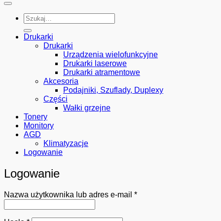
Szukaj:
Drukarki
Drukarki
Urządzenia wielofunkcyjne
Drukarki laserowe
Drukarki atramentowe
Akcesoria
Podajniki, Szuflady, Duplexy
Części
Wałki grzejne
Tonery
Monitory
AGD
Klimatyzacje
Logowanie
Logowanie
Wymagane
Nazwa użytkownika lub adres e-mail
*