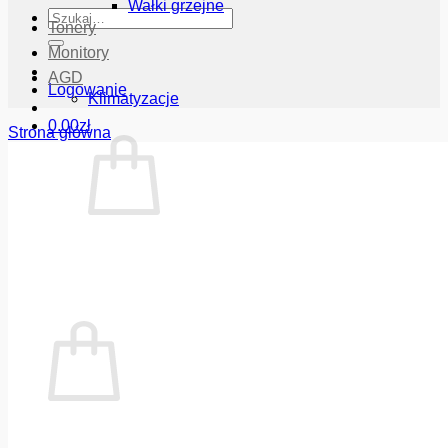
Wałki grzejne
Szukaj:
Tonery
Monitory
AGD
Logowanie
Klimatyzacje
0.00
zł
Strona główna
Brak produktów w koszyku.
Wróć do sklepu
Koszyk
Brak produktów w koszyku.