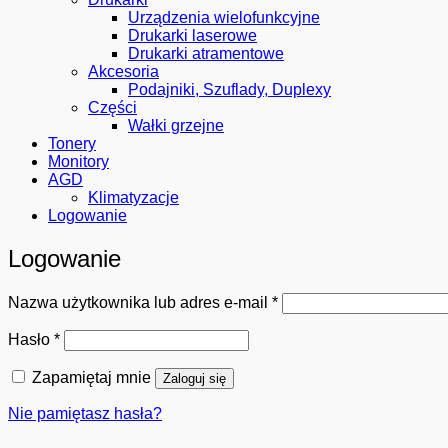
Urządzenia wielofunkcyjne
Drukarki laserowe
Drukarki atramentowe
Akcesoria
Podajniki, Szuflady, Duplexy
Części
Wałki grzejne
Tonery
Monitory
AGD
Klimatyzacje
Logowanie
Logowanie
Wymagane
Nazwa użytkownika lub adres e-mail
*
Wymagane
Hasło
*
Zapamiętaj mnie
Zaloguj się
Nie pamiętasz hasła?