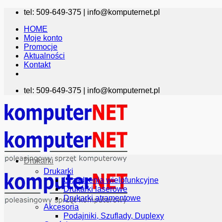
Przewiń
tel: 509-649-375 |
info@komputernet.pl
do
HOME
zawartości
Moje konto
Promocje
Aktualności
Kontakt
tel: 509-649-375 |
info@komputernet.pl
Drukarki
Drukarki
Urządzenia wielofunkcyjne
Drukarki laserowe
Drukarki atramentowe
Akcesoria
Podajniki, Szuflady, Duplexy