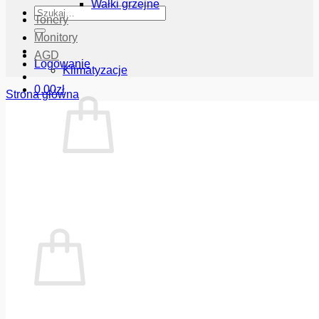
Wałki grzejne
Szukaj:
Tonery
Monitory
AGD
Logowanie
Klimatyzacje
0.00
zł
Strona główna
Brak produktów w koszyku.
Wróć do sklepu
Koszyk
Brak produktów w koszyku.