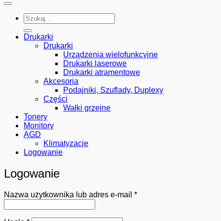
Szukaj:
Drukarki
Drukarki
Urządzenia wielofunkcyjne
Drukarki laserowe
Drukarki atramentowe
Akcesoria
Podajniki, Szuflady, Duplexy
Części
Wałki grzejne
Tonery
Monitory
AGD
Klimatyzacje
Logowanie
Logowanie
Wymagane
Nazwa użytkownika lub adres e-mail
*