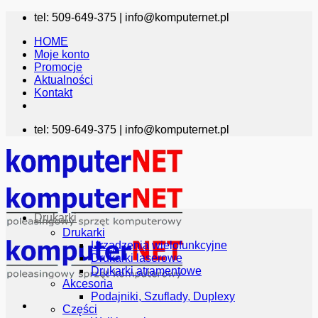
Przewiń
tel: 509-649-375 |
info@komputernet.pl
do
HOME
zawartości
Moje konto
Promocje
Aktualności
Kontakt
tel: 509-649-375 |
info@komputernet.pl
Drukarki
Drukarki
Urządzenia wielofunkcyjne
Drukarki laserowe
Drukarki atramentowe
Akcesoria
Podajniki, Szuflady, Duplexy
Części