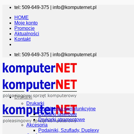
Przewiń
tel: 509-649-375 |
info@komputernet.pl
do
HOME
zawartości
Moje konto
Promocje
Aktualności
Kontakt
tel: 509-649-375 |
info@komputernet.pl
Drukarki
Drukarki
Urządzenia wielofunkcyjne
Drukarki laserowe
Drukarki atramentowe
Akcesoria
Podajniki, Szuflady, Duplexy