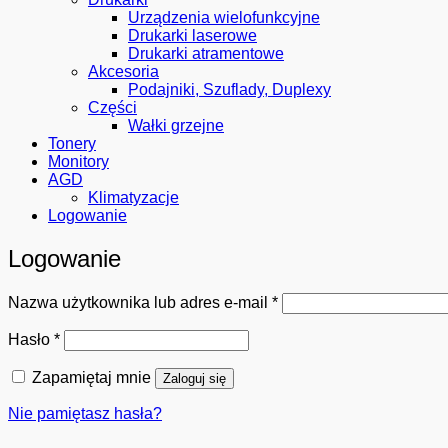
Urządzenia wielofunkcyjne
Drukarki laserowe
Drukarki atramentowe
Akcesoria
Podajniki, Szuflady, Duplexy
Części
Wałki grzejne
Tonery
Monitory
AGD
Klimatyzacje
Logowanie
Logowanie
Wymagane
Nazwa użytkownika lub adres e-mail
*
Wymagane
Hasło
*
Zapamiętaj mnie
Zaloguj się
Nie pamiętasz hasła?