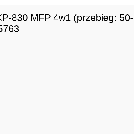
-830 MFP 4w1 (przebieg: 50-10
85763