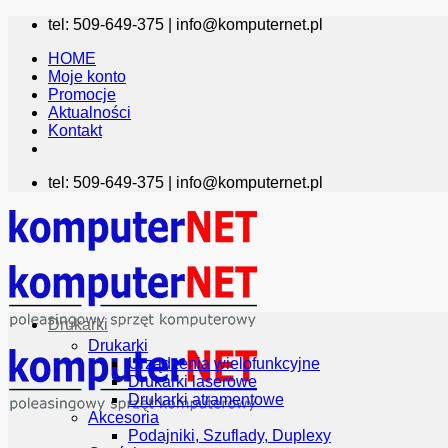
Przewiń
tel: 509-649-375 |
info@komputernet.pl
do
HOME
zawartości
Moje konto
Promocje
Aktualności
Kontakt
tel: 509-649-375 |
info@komputernet.pl
Drukarki
Drukarki
Urządzenia wielofunkcyjne
Drukarki laserowe
Drukarki atramentowe
Akcesoria
Podajniki, Szuflady, Duplexy