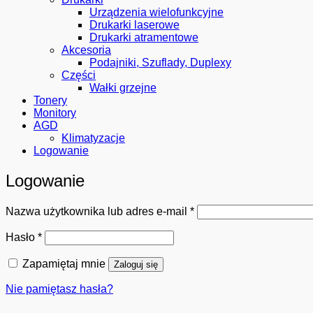
Urządzenia wielofunkcyjne
Drukarki laserowe
Drukarki atramentowe
Akcesoria
Podajniki, Szuflady, Duplexy
Części
Wałki grzejne
Tonery
Monitory
AGD
Klimatyzacje
Logowanie
Logowanie
Wymagane
Nazwa użytkownika lub adres e-mail
*
Wymagane
Hasło
*
Zapamiętaj mnie
Zaloguj się
Nie pamiętasz hasła?