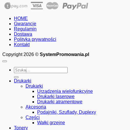
cen:
od
250.00zł
HOME
do
Gwarancje
675.00zł
Regulamin
Dostawa
Polityka prywatności
Kontakt
Copyright 2026 ©
SystemPromowania.pl
Szukaj:
Drukarki
Drukarki
Urządzenia wielofunkcyjne
Drukarki laserowe
Drukarki atramentowe
Akcesoria
Podajniki, Szuflady, Duplexy
Części
Wałki grzejne
Tonery