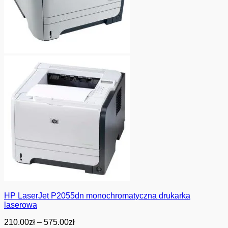
HP LaserJet P2055dn monochromatyczna drukarka
laserowa
Zakres
210.00
zł
–
575.00
zł