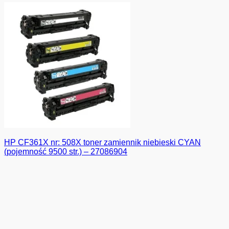
HP CF361X nr: 508X toner zamiennik niebieski CYAN
(pojemność 9500 str.) – 27086904