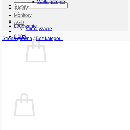
Wałki grzejne
Szukaj:
Tonery
Monitory
AGD
Logowanie
Klimatyzacje
0.00
zł
Strona główna
/
Bez kategorii
Brak produktów w koszyku.
Wróć do sklepu
Koszyk
Brak produktów w koszyku.