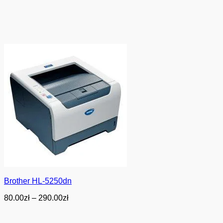
Brother HL-5250dn
Zakres
80.00
zł
–
290.00
zł
cen:
od