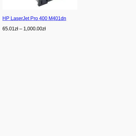
HP LaserJet Pro 400 M401dn
Zakres
65.01
zł
–
1,000.00
zł
cen:
od
65.01zł
do
1,000.00zł