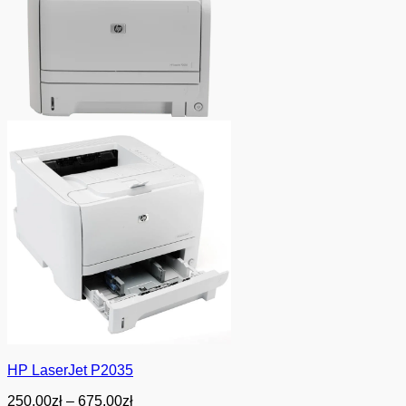
HP LaserJet P2035
Zakres
250.00
zł
–
675.00
zł