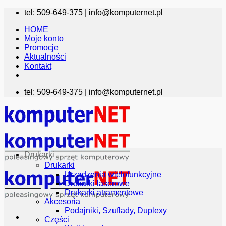
Przewiń
tel: 509-649-375 |
info@komputernet.pl
do
HOME
zawartości
Moje konto
Promocje
Aktualności
Kontakt
tel: 509-649-375 |
info@komputernet.pl
Drukarki
Drukarki
Urządzenia wielofunkcyjne
Drukarki laserowe
Drukarki atramentowe
Akcesoria
Podajniki, Szuflady, Duplexy
Części