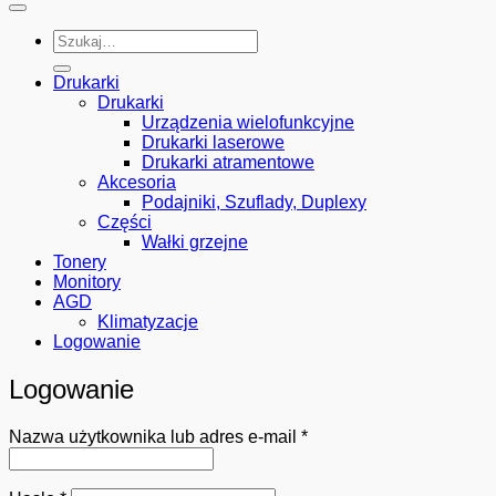
Szukaj:
Drukarki
Drukarki
Urządzenia wielofunkcyjne
Drukarki laserowe
Drukarki atramentowe
Akcesoria
Podajniki, Szuflady, Duplexy
Części
Wałki grzejne
Tonery
Monitory
AGD
Klimatyzacje
Logowanie
Logowanie
Wymagane
Nazwa użytkownika lub adres e-mail
*