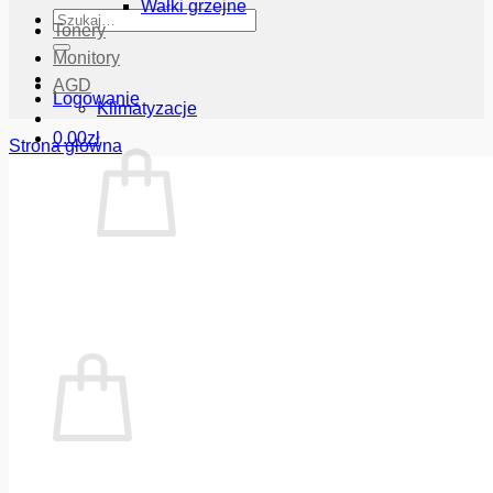
Wałki grzejne
Szukaj:
Tonery
Monitory
AGD
Logowanie
Klimatyzacje
0.00
zł
Strona główna
Brak produktów w koszyku.
Wróć do sklepu
Koszyk
Brak produktów w koszyku.