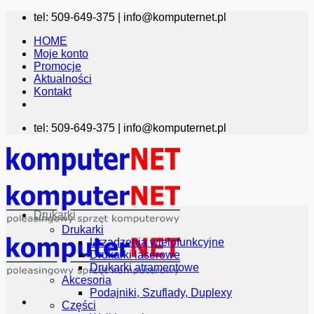
Przewiń
tel: 509-649-375 |
info@komputernet.pl
do
HOME
zawartości
Moje konto
Promocje
Aktualności
Kontakt
tel: 509-649-375 |
info@komputernet.pl
Drukarki
Drukarki
Urządzenia wielofunkcyjne
Drukarki laserowe
Drukarki atramentowe
Akcesoria
Podajniki, Szuflady, Duplexy
Części