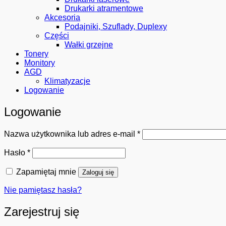
Drukarki atramentowe
Akcesoria
Podajniki, Szuflady, Duplexy
Części
Wałki grzejne
Tonery
Monitory
AGD
Klimatyzacje
Logowanie
Logowanie
Wymagane
Nazwa użytkownika lub adres e-mail
*
Wymagane
Hasło
*
Zapamiętaj mnie
Zaloguj się
Nie pamiętasz hasła?
Zarejestruj się