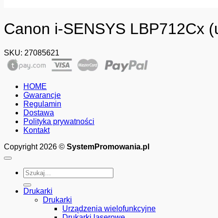
Canon i-SENSYS LBP712Cx (u
SKU:
27085621
HOME
Gwarancje
Regulamin
Dostawa
Polityka prywatności
Kontakt
Copyright 2026 ©
SystemPromowania.pl
Szukaj:
Drukarki
Drukarki
Urządzenia wielofunkcyjne
Drukarki laserowe