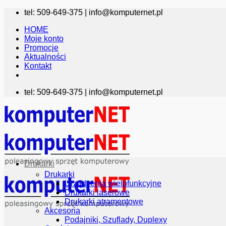
Przewiń
tel: 509-649-375 |
info@komputernet.pl
do
HOME
zawartości
Moje konto
Promocje
Aktualności
Kontakt
tel: 509-649-375 |
info@komputernet.pl
Drukarki
Drukarki
Urządzenia wielofunkcyjne
Drukarki laserowe
Drukarki atramentowe
Akcesoria
Podajniki, Szuflady, Duplexy