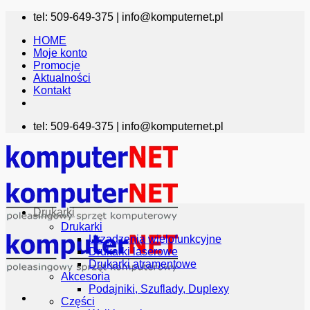
Przewiń
tel: 509-649-375 |
info@komputernet.pl
do
HOME
zawartości
Moje konto
Promocje
Aktualności
Kontakt
tel: 509-649-375 |
info@komputernet.pl
Drukarki
Drukarki
Urządzenia wielofunkcyjne
Drukarki laserowe
Drukarki atramentowe
Akcesoria
Podajniki, Szuflady, Duplexy
Części