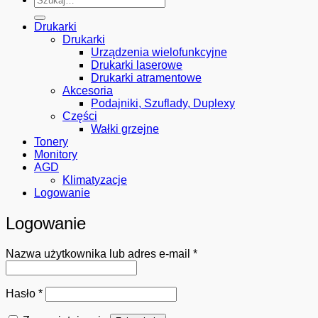
Drukarki
Drukarki
Urządzenia wielofunkcyjne
Drukarki laserowe
Drukarki atramentowe
Akcesoria
Podajniki, Szuflady, Duplexy
Części
Wałki grzejne
Tonery
Monitory
AGD
Klimatyzacje
Logowanie
Logowanie
Wymagane
Nazwa użytkownika lub adres e-mail
*
Wymagane
Hasło
*