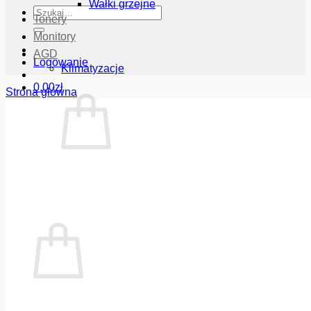
Wałki grzejne
Szukaj:
Tonery
Monitory
AGD
Logowanie
Klimatyzacje
0.00
zł
Strona główna
Brak produktów w koszyku.
Wróć do sklepu
Koszyk
Brak produktów w koszyku.