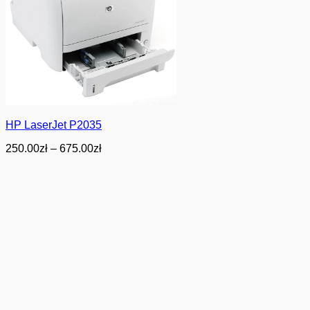
HP LaserJet P2035
Zakres
250.00
zł
–
675.00
zł
cen:
od
250.00zł
do
675.00zł