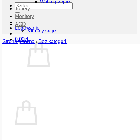
Wałki grzejne
Szukaj:
Tonery
Monitory
AGD
Logowanie
Klimatyzacje
0.00
zł
Strona główna
/
Bez kategorii
Brak produktów w koszyku.
Wróć do sklepu
Koszyk
Brak produktów w koszyku.