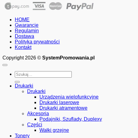
cen:
od
210.00zł
HOME
do
Gwarancje
575.00zł
Regulamin
Dostawa
Polityka prywatności
Kontakt
Copyright 2026 ©
SystemPromowania.pl
Szukaj:
Drukarki
Drukarki
Urządzenia wielofunkcyjne
Drukarki laserowe
Drukarki atramentowe
Akcesoria
Podajniki, Szuflady, Duplexy
Części
Wałki grzejne
Tonery