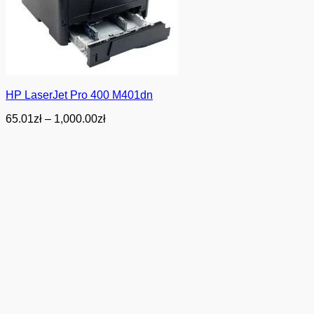
HP LaserJet Pro 400 M401dn
Zakres
65.01
zł
–
1,000.00
zł
cen:
od
65.01zł
do
1,000.00zł