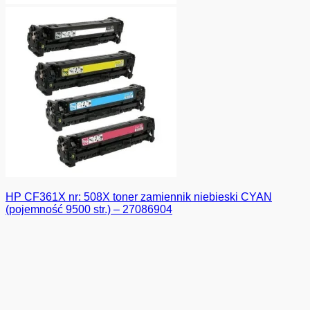
HP CF361X nr: 508X toner zamiennik niebieski CYAN
(pojemność 9500 str.) – 27086904