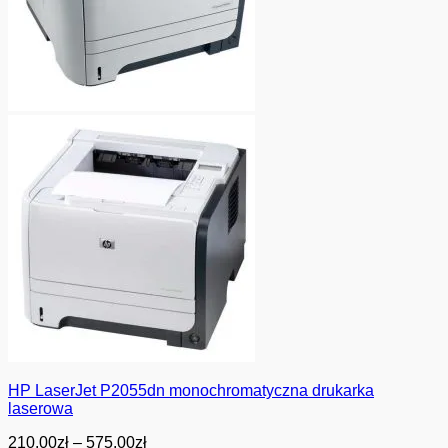
HP LaserJet P2055dn monochromatyczna drukarka
laserowa
Zakres
210.00
zł
–
575.00
zł