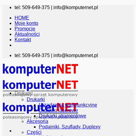
Przewiń
tel: 509-649-375 |
info@komputernet.pl
do
HOME
zawartości
Moje konto
Promocje
Aktualności
Kontakt
tel: 509-649-375 |
info@komputernet.pl
Drukarki
Drukarki
Urządzenia wielofunkcyjne
Drukarki laserowe
Drukarki atramentowe
Akcesoria
Podajniki, Szuflady, Duplexy
Części