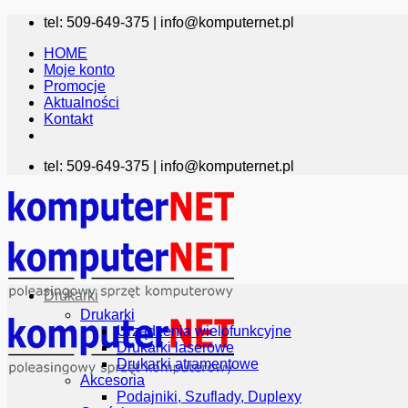
Przewiń
tel: 509-649-375 |
info@komputernet.pl
do
HOME
zawartości
Moje konto
Promocje
Aktualności
Kontakt
tel: 509-649-375 |
info@komputernet.pl
Drukarki
Drukarki
Urządzenia wielofunkcyjne
Drukarki laserowe
Drukarki atramentowe
Akcesoria
Podajniki, Szuflady, Duplexy