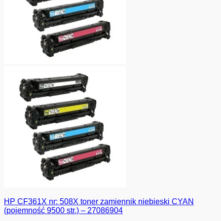
HP CF361X nr: 508X toner zamiennik niebieski CYAN
(pojemność 9500 str.) – 27086904