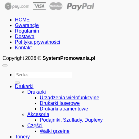
HOME
Gwarancje
Regulamin
Dostawa
Polityka prywatności
Kontakt
Copyright 2026 ©
SystemPromowania.pl
Szukaj:
Drukarki
Drukarki
Urządzenia wielofunkcyjne
Drukarki laserowe
Drukarki atramentowe
Akcesoria
Podajniki, Szuflady, Duplexy
Części
Wałki grzejne
Tonery