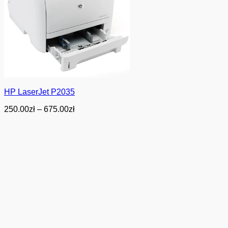
HP LaserJet P2035
Zakres
250.00
zł
–
675.00
zł
cen:
od
250.00zł
do
675.00zł