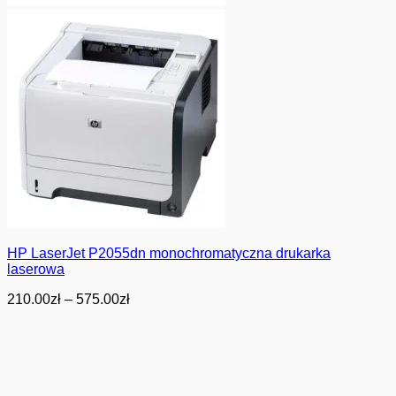
HP LaserJet P2055dn monochromatyczna drukarka
laserowa
Zakres
210.00
zł
–
575.00
zł
cen:
od
210.00zł
do
575.00zł