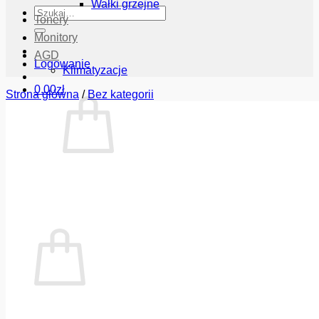
Wałki grzejne
Szukaj:
Tonery
Monitory
AGD
Logowanie
Klimatyzacje
0.00
zł
Strona główna
/
Bez kategorii
Brak produktów w koszyku.
Wróć do sklepu
Koszyk
Brak produktów w koszyku.