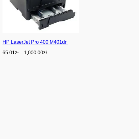
HP LaserJet Pro 400 M401dn
Zakres
65.01
zł
–
1,000.00
zł
cen:
od
65.01zł
do
1,000.00zł