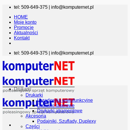
Przewiń
tel: 509-649-375 |
info@komputernet.pl
do
HOME
zawartości
Moje konto
Promocje
Aktualności
Kontakt
tel: 509-649-375 |
info@komputernet.pl
Drukarki
Drukarki
Urządzenia wielofunkcyjne
Drukarki laserowe
Drukarki atramentowe
Akcesoria
Podajniki, Szuflady, Duplexy
Części