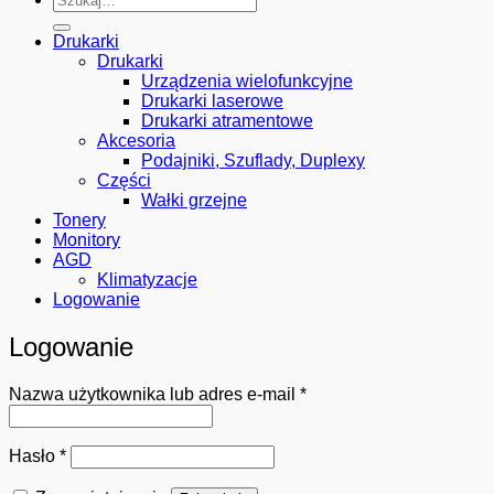
Drukarki
Drukarki
Urządzenia wielofunkcyjne
Drukarki laserowe
Drukarki atramentowe
Akcesoria
Podajniki, Szuflady, Duplexy
Części
Wałki grzejne
Tonery
Monitory
AGD
Klimatyzacje
Logowanie
Logowanie
Wymagane
Nazwa użytkownika lub adres e-mail
*
Wymagane
Hasło
*