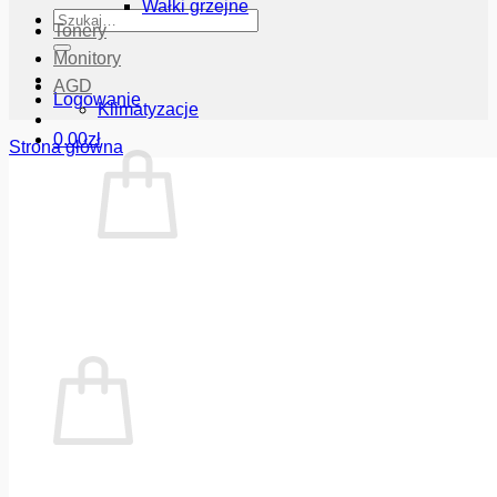
Wałki grzejne
Szukaj:
Tonery
Monitory
AGD
Logowanie
Klimatyzacje
0.00
zł
Strona główna
Brak produktów w koszyku.
Wróć do sklepu
Koszyk
Brak produktów w koszyku.