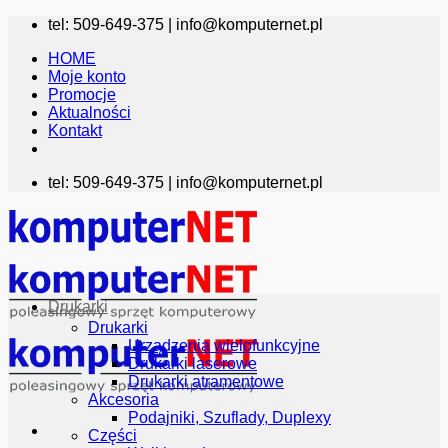
Przewiń
tel: 509-649-375 |
info@komputernet.pl
do
HOME
zawartości
Moje konto
Promocje
Aktualności
Kontakt
tel: 509-649-375 |
info@komputernet.pl
Drukarki
Drukarki
Urządzenia wielofunkcyjne
Drukarki laserowe
Drukarki atramentowe
Akcesoria
Podajniki, Szuflady, Duplexy
Części