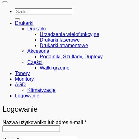
Szukaj:
Drukarki
Drukarki
Urządzenia wielofunkcyjne
Drukarki laserowe
Drukarki atramentowe
Akcesoria
Podajniki, Szuflady, Duplexy
Części
Wałki grzejne
Tonery
Monitory
AGD
Klimatyzacje
Logowanie
Logowanie
Wymagane
Nazwa użytkownika lub adres e-mail
*