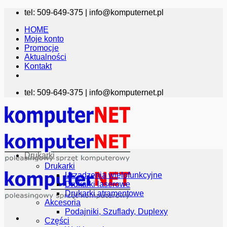
Przewiń
tel: 509-649-375 |
info@komputernet.pl
do
HOME
zawartości
Moje konto
Promocje
Aktualności
Kontakt
tel: 509-649-375 |
info@komputernet.pl
Drukarki
Drukarki
Urządzenia wielofunkcyjne
Drukarki laserowe
Drukarki atramentowe
Akcesoria
Podajniki, Szuflady, Duplexy
Części