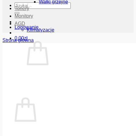
Wałki grzejne
Szukaj:
Tonery
Monitory
AGD
Logowanie
Klimatyzacje
0.00
zł
Strona główna
Brak produktów w koszyku.
Wróć do sklepu
Koszyk
Brak produktów w koszyku.