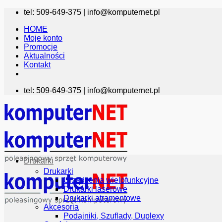
Przewiń
tel: 509-649-375 |
info@komputernet.pl
do
HOME
zawartości
Moje konto
Promocje
Aktualności
Kontakt
tel: 509-649-375 |
info@komputernet.pl
Drukarki
Drukarki
Urządzenia wielofunkcyjne
Drukarki laserowe
Drukarki atramentowe
Akcesoria
Podajniki, Szuflady, Duplexy